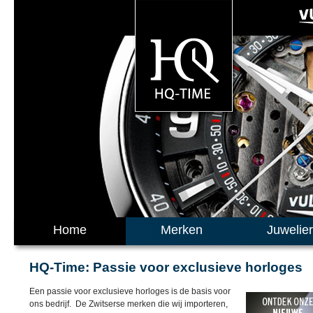
Home
Merken
Juwelie
HQ-Time: Passie voor exclusieve horloges
Een passie voor exclusieve horloges is de basis voor
ons bedrijf. De Zwitserse merken die wij importeren,